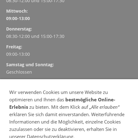
08:30-12:00 und
15:00-17:30
Mittwoch:
09:00-13:00
Donnerstag:
08:30-12:00 und
15:00-17:30
Freitag:
09:00-13:00
Samstag und Sonntag:
Geschlossen
TERMINVEREINBARUNG
Wir verwenden Cookies um unsere Website zu
Vereinbaren und verwalten Sie Ihre Termin einfach, schnell
optimieren und Ihnen das
bestmögliche Online-
und kostenlos online
Erlebnis
zu bieten. Mit dem Klick auf
„Alle erlauben“
- 24 Stunden am Tag
erklären Sie sich damit einverstanden. Weiterführende
- 7 Tage in der Woche
Informationen und die Möglichkeit, einzelne Cookies
Termin vereinbaren
zuzulassen oder sie zu deaktivieren, erhalten Sie in
OFFENE SPRECHSTUNDE
unserer Datenschutzerklärung.