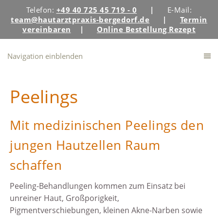
Telefon:
+49 40 725 45 719 - 0
|
E-Mail:
team@hautarztpraxis-bergedorf.de
|
Termin
vereinbaren
|
Online Bestellung Rezept
Navigation einblenden
Peelings
Mit medizinischen Peelings den
jungen Hautzellen Raum
schaffen
Peeling-Behandlungen kommen zum Einsatz bei
unreiner Haut, Großporigkeit,
Pigmentverschiebungen, kleinen Akne-Narben sowie