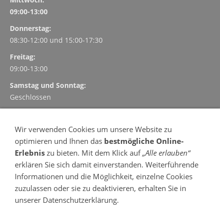
09:00-13:00
Donnerstag:
08:30-12:00 und
15:00-17:30
Freitag:
09:00-13:00
Samstag und Sonntag:
Geschlossen
TERMINVEREINBARUNG
Wir verwenden Cookies um unsere Website zu
Vereinbaren und verwalten Sie Ihre Termin einfach, schnell
optimieren und Ihnen das
bestmögliche Online-
und kostenlos online
Erlebnis
zu bieten. Mit dem Klick auf
„Alle erlauben“
- 24 Stunden am Tag
erklären Sie sich damit einverstanden. Weiterführende
- 7 Tage in der Woche
Informationen und die Möglichkeit, einzelne Cookies
Termin vereinbaren
zuzulassen oder sie zu deaktivieren, erhalten Sie in
OFFENE SPRECHSTUNDE
unserer Datenschutzerklärung.
Montag, Dienstag, Donnerstag und Freitag